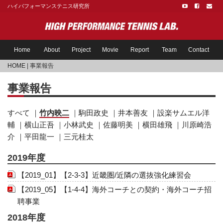
ハイパフォーマンステニス研究所
Home
About
Project
Movie
Report
Team
Contact
HOME
| 事業報告
事業報告
すべて
｜
竹内映二
｜
駒田政史
｜
井本善友
｜
設楽サムエル洋
輔
｜
横山正吾
｜
小林武史
｜
佐藤明美
｜
横田雄飛
｜
川原崎浩
介
｜
平田龍一
｜
三元桂太
2019年度
【2019_01】【2-3-3】近畿圏/近隣の選抜強化練習会
【2019_05】【1-4-4】海外コーチとの契約・海外コーチ招
聘事業
2018年度