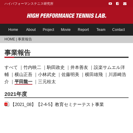
ハイパフォーマンステニス研究所
Home
About
Project
Movie
Report
Team
Contact
HOME
| 事業報告
事業報告
すべて
｜
竹内映二
｜
駒田政史
｜
井本善友
｜
設楽サムエル洋
輔
｜
横山正吾
｜
小林武史
｜
佐藤明美
｜
横田雄飛
｜
川原崎浩
介
｜
平田龍一
｜
三元桂太
2021年度
【2021_08】【2-4-5】教育セミナーテスト事業