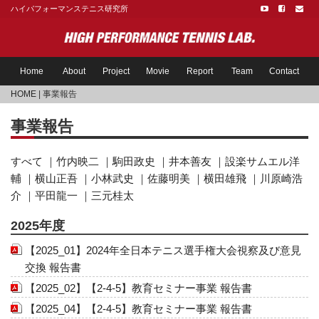
ハイパフォーマンステニス研究所
Home
About
Project
Movie
Report
Team
Contact
HOME
| 事業報告
事業報告
すべて
｜
竹内映二
｜
駒田政史
｜
井本善友
｜
設楽サムエル洋
輔
｜
横山正吾
｜
小林武史
｜
佐藤明美
｜
横田雄飛
｜
川原崎浩
介
｜
平田龍一
｜
三元桂太
2025年度
【2025_01】2024年全日本テニス選手権大会視察及び意見
交換 報告書
【2025_02】【2-4-5】教育セミナー事業 報告書
【2025_04】【2-4-5】教育セミナー事業 報告書